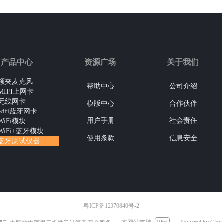
产品中心
资源广场
关于我们
领夹麦克风
帮助中心
公司介绍
MIFI上网卡
无线网卡
模版中心
合作伙伴
wifi蓝牙网卡
用户手册
社会责任
WiFi模块
WiFi+蓝牙模块
使用条款
信息安全
蓝牙测试仪器
粤ICP备12070840号-2
本网站支持
IPv6
Powered by Clo